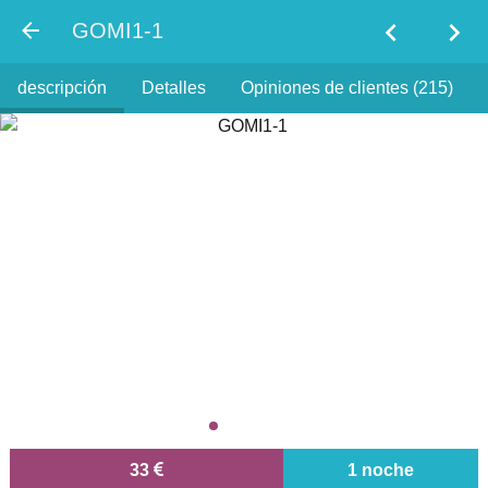
chevron_left
chevron_right
GOMI1-1
descripción
Detalles
Opiniones de clientes (215)
33
1 noche