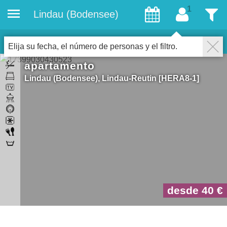
Lindau (Bodensee)
huéspedes
filtro
1
Accommodations
cerrar
Elija su fecha, el número de personas y el filtro.
apartamento
Lindau (Bodensee)
Lindau-Reutin
HERA8-1
desde 40