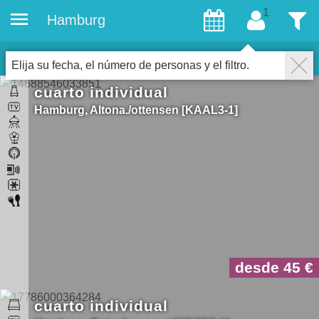
Hamburg
huéspedes
filtro
8
Accommodations
cerrar
Elija su fecha, el número de personas y el filtro.
cuarto individual
Hamburg
Altona./ottensen
KAAL3-1
desde 45
cuarto individual